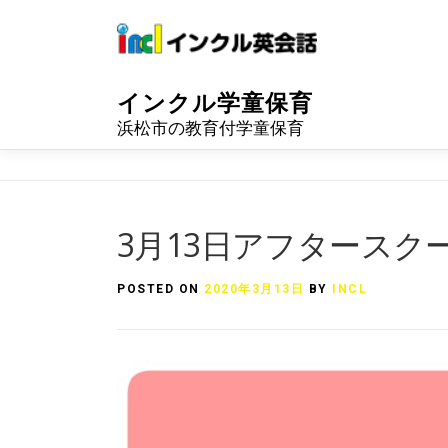
Skip
to
content
インクル学童保育
浜松市の教育付学童保育
3月13日アフタースク
POSTED ON
2020年3月13日
BY
INCL