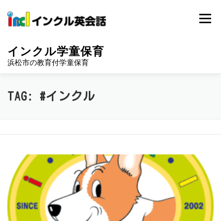
Skip
to
Menu
content
インクル学童保育
浜松市の教育付学童保育
インクル学童保育の特徴
1日のスケジュール
TAG:
#インクル
お問合せ
インクル英会話HP