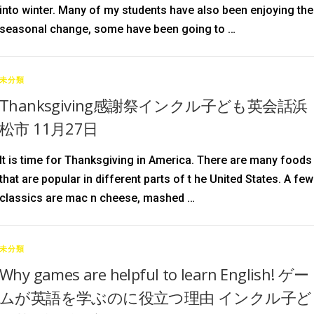
into winter. Many of my students have also been enjoying the
seasonal change, some have been going to …
未分類
Thanksgiving感謝祭インクル子ども英会話浜
松市 11月27日
It is time for Thanksgiving in America. There are many foods
that are popular in different parts of t he United States. A few
classics are mac n cheese, mashed …
未分類
Why games are helpful to learn English! ゲー
ムが英語を学ぶのに役立つ理由 インクル子ど