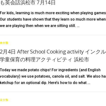
も英会話浜松市 7月14日
For kids, learning is much more exciting when playing games
Our students have shown that they learn so much more when
we are playing then when we are sitting still. …
未分類
2月4日 After School Cooking activity インク
学童保育の料理アクティビティ 浜松市
Today we made potato chips! For ingredients (and English
vocabulary) we use potatoes, canola oil, and salt. We also h
ketchup for an optional dip. Here’s how to do what …
未分類