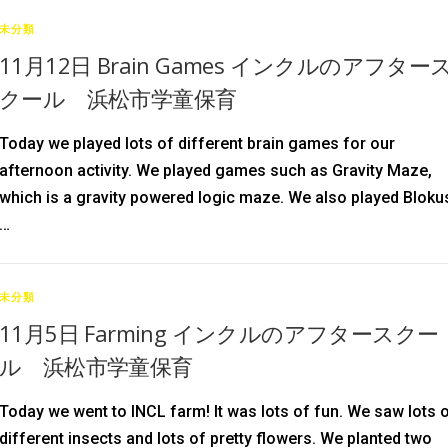
未分類
11月12日 Brain Games インクルのアフター
クール 浜松市学童保育
Today we played lots of different brain games for our
afternoon activity. We played games such as Gravity Maze,
which is a gravity powered logic maze. We also played Bloku
…
未分類
11月5日 Farming インクルのアフタースクー
ル 浜松市学童保育
Today we went to INCL farm! It was lots of fun. We saw lots 
different insects and lots of pretty flowers. We planted two