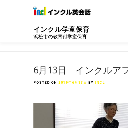
Skip
to
content
インクル学童保育
浜松市の教育付学童保育
6月13日 インクルア
POSTED ON
2019年6月13日
BY
INCL